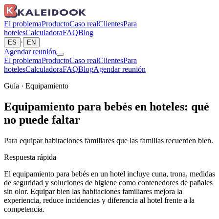
El problema
Producto
Caso real
Clientes
Para
hoteles
Calculadora
FAQ
Blog
·
ES
EN
Agendar reunión
El problema
Producto
Caso real
Clientes
Para
hoteles
Calculadora
FAQ
Blog
Agendar reunión
Guía · Equipamiento
Equipamiento para bebés en hoteles: qué
no puede faltar
Para equipar habitaciones familiares que las familias recuerden bien.
Respuesta rápida
El equipamiento para bebés en un hotel incluye cuna, trona, medidas
de seguridad y soluciones de higiene como contenedores de pañales
sin olor. Equipar bien las habitaciones familiares mejora la
experiencia, reduce incidencias y diferencia al hotel frente a la
competencia.